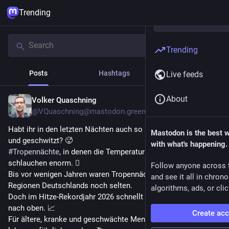
Trending
Trending
Posts
Hashtags
News
Live feeds
About
Volker Quaschning
5h
@VQuaschning@mastodon.green
Habt ihr in den letzten Nächten auch so schlecht geschlafen 
Mastodon is the best 
und geschwitzt? 🥵
with what's happening.
#
Tropennächte
, in denen die Temperatur nicht unter 20 °C fällt, 
schlauchen enorm. 🫩
Follow anyone across 
Bis vor wenigen Jahren waren Tropennächte in den meisten 
and see it all in chron
Regionen Deutschlands noch selten.
algorithms, ads, or clic
Doch im Hitze-Rekordjahr 2026 schnellt ihre Zahl dramatisch 
nach oben. 📈
Create ac
Für ältere, kranke und geschwächte Menschen kann das 