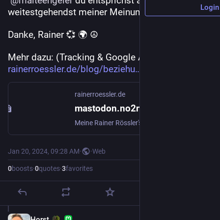
@
malteengeler
 du entsprichst am 
Login
weitestgehendst meiner Meinung.
Danke, Rainer 💞 🌍 ☮️
Mehr dazu: (Tracking & Google AdSense) 
rainerroessler.de/blog/beziehu
rainerroessler.de
mastodon.no2nd.earth - Abschied und Danke: Rainer's Meinung / rainerroessler.de
Meine Rainer Rössler's Meinung: Mein Danke und Abschied von mastodon.no2nd.earth. Interessiert? Jetzt klicken & informieren!
Jan 20, 2024, 09:28 AM
·
·
Web
0
boosts
·
0
quotes
·
3
favorites
Horst