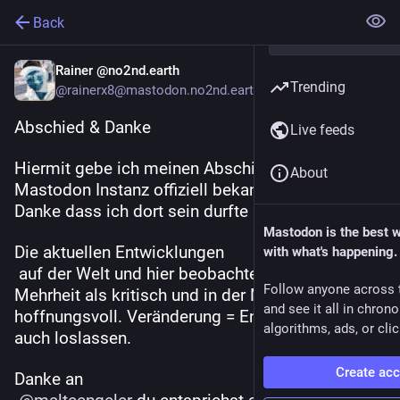
Back
Rainer @no2nd.earth
Trending
@rainerx8@mastodon.no2nd.earth
Abschied & Danke
Live feeds
Hiermit gebe ich meinen Abschied von dieser 
About
Mastodon Instanz offiziell bekannt. 
Danke dass ich dort sein durfte an 
@
no2ndadmin
Mastodon is the best 
Die aktuellen Entwicklungen 
with what's happening.
 auf der Welt und hier beobachte ich aktuell in der 
Follow anyone across 
Mehrheit als kritisch und in der Minderheit als 
and see it all in chron
hoffnungsvoll. Veränderung = Entwicklung. ABER 
algorithms, ads, or clic
auch loslassen.
Create ac
Danke an