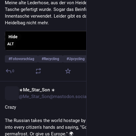
YouTube
Der Gebrauchtwagen-Moment, auf den alle
gewartet haben / in deutlich unter 2 Minuten
By
Patrick Niedermayer 🌍
1
Frank
3d
*
@engelmann@rheinneckar.social
Meine alte Lederhose, aus der von Heidelbag eine neue 
Tasche gefertigt wurde. Sogar das Beinfutter wurde für die 
Innentasche verwendet. Leider gibt es das tolle Label 
Heidelbag nicht mehr.
Hide
ALT