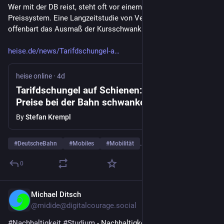
More from
Tino Eberl
#
plastikfrei
#
Nachhaltigkeit
#
LessWaste
…and 1 more
0
heise online
4d
@heiseonline@social.heise.de
Tarifdschungel auf Schienen: Wie stark die Preise bei der Bahn 
schwanken
Wer mit der DB reist, steht oft vor einem undurchsichtigen 
Preissystem. Eine Langzeitstudie von Verbraucherschützern 
offenbart das Ausmaß der Kursschwankungen.
heise.de/news/Tarifdschungel-a
heise online
·
4d