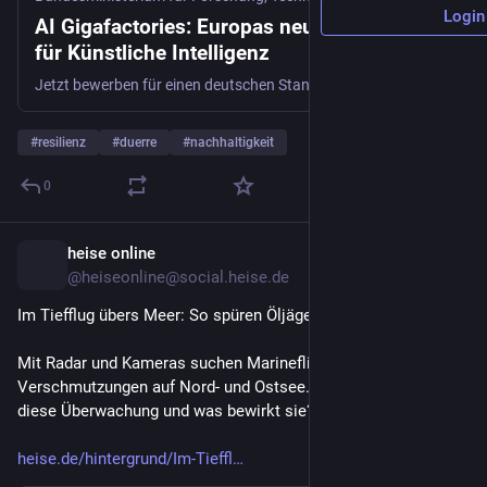
Login
AI Gigafactories: Europas neue Kraftwerke
für Künstliche Intelligenz
Jetzt bewerben für einen deutschen Standort: EU‑Wettbewerb für AI Gigafactories gestartet.
#
resilienz
#
duerre
#
nachhaltigkeit
0
heise online
19h
@heiseonline@social.heise.de
Im Tiefflug übers Meer: So spüren Öljäger Umweltsünder auf
Mit Radar und Kameras suchen Marineflieger täglich nach 
Verschmutzungen auf Nord- und Ostsee. Wie funktioniert 
diese Überwachung und was bewirkt sie?
heise.de/hintergrund/Im-Tieffl