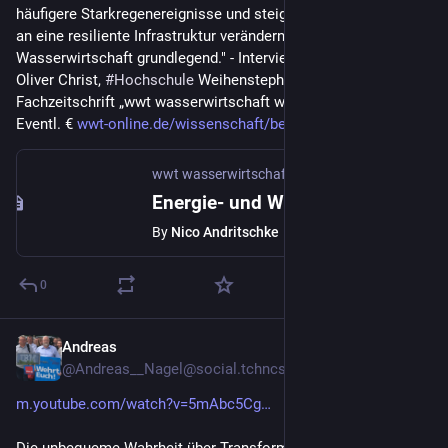
häufigere Starkregenereignisse und steigende Anforderungen 
an eine resiliente Infrastruktur verändern die Aufgaben der 
Wasserwirtschaft grundlegend." - Interview mit Prof. Dr.-Ing. 
Oliver Christ, 
#
Hochschule
 Weihenstephan-Triesdorf 
#
HSWT
 - 
Fachzeitschrift „wwt wasserwirtschaft wassertechnik" - 
Eventl. € 
wwt-online.de/wissenschaft/beg
wwt wasserwirtschaft wassertechnik
·
Jul 29
Energie- und Wasserwirtschaft – Studiengang für Zukunftsberufe
By
Nico Andritschke
0
Andreas
1d
@Andreas__Nagel@social.tchncs.de
m.youtube.com/watch?v=5mAbc5Cg