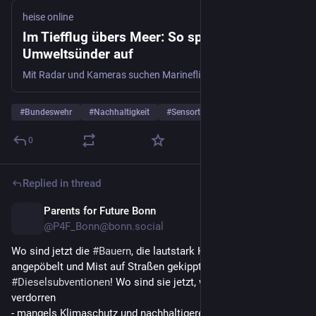
heise online
Im Tiefflug übers Meer: So spüren Öljäger
Umweltsünder auf
Mit Radar und Kameras suchen Marineflieger täglich nach Verschmutzungen auf Nord- und Ostsee. Wie funktioniert diese Überwachung und was bewirkt sie?
#
Bundeswehr
#
Nachhaltigkeit
#
Sensortechnik
…and 3 more
0
Replied in thread
Parents for Future Bonn
20h
@P4F_Bonn@bonn.social
Wo sind jetzt die 
#
Bauern
, die lautstark Herrn 
#
Habeck
angepöbelt und Mist auf Straßen gekippt haben - für 
#
Dieselsubventionen
! Wo sind sie jetzt, wo ihre 
#
Ernten
verdorren 
- mangels Klimaschutz und nachhaltigerer 
#
Landwirtschaft
? 