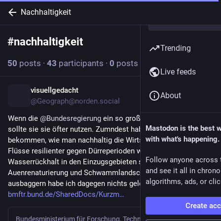
Nachhaltigkeit
#
nachhaltigkeit
Follow hashtag
Trending
50
posts
·
43
participants
·
0
posts today
Live feeds
visuellgedacht
13h
About
@Geograph@norden.social
Wenn die 
@
Bundesregierung
 ein so großer Fan von KI ist, dann 
Mastodon is the best 
sollte sie sie öfter nutzen. Zumndest habe ich dort viele Tipps 
with what's happening.
bekommen, wie man nachhaltig die Wirtschaft stärken und 
Flüsse resilienter gegen Dürreperioden wappnen kann: u.a. 
Follow anyone across 
Wasserrückhalt in den Einzugsgebieten stärken, 
and see it all in chron
Auenrenaturierung und Schwammlandschaft. Von Flussbett 
algorithms, ads, or clic
ausbaggern habe ich dagegen nichts gelesen.
bmftr.bund.de/SharedDocs/Kurzm
Create ac
Bundesministerium für Forschung, Technologie und Raumfahrt - BMFTR