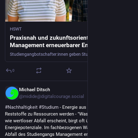
HSWT
Praxisnah und zukunftsorientiert:
Management erneuerbarer Energien | HSWT
Studiengangbotschafter:innen geben Studieninteressierten authentische Einblicke in ihr Hochschulleben. Julia Lang und Justus Liebs erzählen im Interview, was ihren Studiengang auszeichnet.
0
Michael Ditsch
2d
@midide@digitalcourage.social
#
Nachhaltigkeit
#
Studium
 - Energie aus Abfall: Wenn 
Reststoffe zu Ressourcen werden - "Was auf den ersten Blick 
wie wertloser Abfall erscheint, birgt oft überraschende 
Energiepotenziale. Im fachbezogenen Wahlmodul Energie aus 
Abfall des Studiengangs Management erneuerbarer Energien 