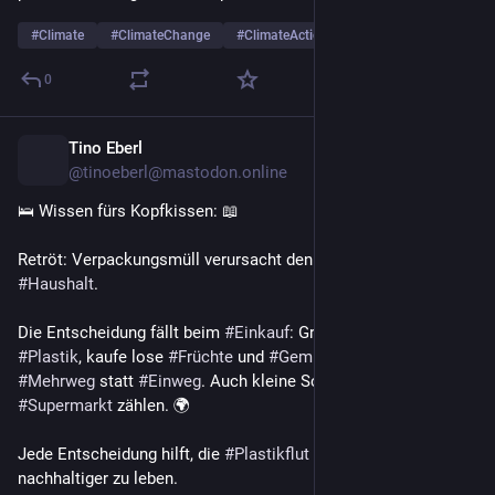
#
Fotovorschlag
#
Recycling
#
Upcycling
…and 11 more
0
☀️Me_Star_Son ☀️
4d
*
@Me_Star_Son@mastodon.social
Crazy 
The Russian takes the world hostage by putting a heat gun 
into every citizen's hands and saying, "Go on... thaw the 
permafrost. Or give us Europe." 🌍
#
Climate
#
ClimateChange
#
ClimateAction
…and 22 more
0
Tino Eberl
4d
@tinoeberl@mastodon.online