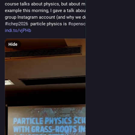
course talks about physics, but about much more! For 
example this morning, I gave a talk about how we run our 
group Instagram account (and why we do it that way) 
#
ichep2026
  particle physics is 
#
openscience
 so talk is here: 
indi.to/vjPHb
Hide