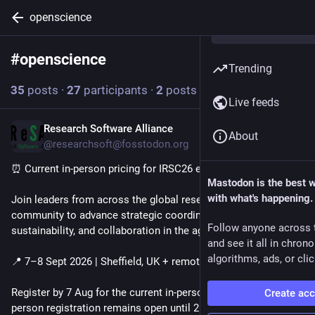
openscience
#
openscience
Follow hashtag
Trending
35
posts
·
27
participants
·
2
posts today
Live feeds
Research Software Alliance
2d
About
@researchsoft@fosstodon.org
⏰ Current in-person pricing for IRSC26 ends 7 Aug.
Mastodon is the best 
with what's happening.
Join leaders from across the global research software 
community to advance strategic coordination, long-term 
Follow anyone across 
sustainability, and collaboration in the age of GenAI.
and see it all in chron
algorithms, ads, or clic
📍 7–8 Sept 2026 | Sheffield, UK + remote
Register by 7 Aug for the current in-person rate (£325). In-
Create ac
person registration remains open until 21 Aug (£350). Remote 