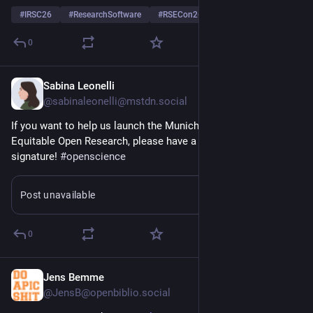
#
IRSC26
#
ResearchSoftware
#
RSECon26
…and 4 more
0
Sabina Leonelli
Jul 29
@sabinaleonelli@mstdn.social
If you want to help us launch the Munich Manifesto for 
Equitable Open Research, please have a look and add your 
signature! 
#
openscience
Post unavailable
0
Jens Bemme
Jul 29
@JensB@openbiblio.social