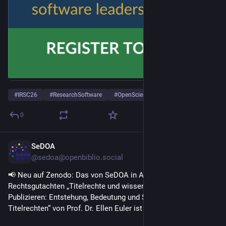
#
IRSC26
#
ResearchSoftware
#
OpenScience
…and 2 more
0
SeDOA
3d
@sedoa@openbiblio.social
📢 Neu auf Zenodo: Das von SeDOA in Auftrag gegebene 
Rechtsgutachten „Titelrechte und wissenschaftsgeleitetes 
Publizieren: Entstehung, Bedeutung und Sicherstellung von 
Titelrechten“ von Prof. Dr. Ellen Euler ist da!