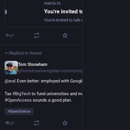
matrix.to
You're invited to talk on Matrix
You're invited to talk on Matrix
0
Replied in thread
Tom Stoneham
Jul 30
@tomstoneham@dair-community.social
@
aral
 Even better: employed with Google's taxes.
Tax 
#
BigTech
 to fund universities and make the research 
#
OpenAccess
 sounds a good plan.
#
OpenScience
0