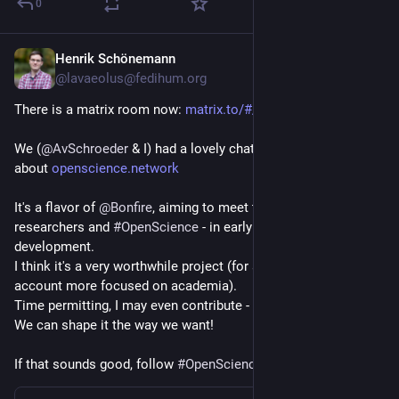
0
Henrik Schönemann
6d
*
@lavaeolus@fedihum.org
There is a matrix room now: 
matrix.to/#/#osn:matrix.org
We (
@
AvSchroeder
 & I) had a lovely chat with 
@
jorgeluis
about 
openscience.network
It's a flavor of 
@
Bonfire
, aiming to meet the needs of 
researchers and 
#
OpenScience
 - in early stages of 
development.
I think it's a very worthwhile project (for a potential 2nd 
account more focused on academia).
Time permitting, I may even contribute - that's the great thing: 
We can shape it the way we want!
If that sounds good, follow 
#
OpenScienceNetwork