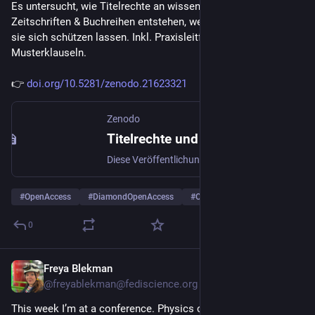
Es untersucht, wie Titelrechte an wissenschaftlichen 
Zeitschriften & Buchreihen entstehen, wem sie zustehen & wie 
sie sich schützen lassen. Inkl. Praxisleitfaden & 
Musterklauseln.
👉 
doi.org/10.5281/zenodo.21623321
Zenodo
Titelrechte und wissenschaftsgeleitetes Publizieren: Entstehung, Bedeutung und Sicherstellung von Titelrechten
Diese Veröffentlichung umfasst das von SeDOA (Servicestelle für Diamond Open Access) in Auftrag gegebene Rechtsgutachten „Titelrechte und wissenschaftsgeleitetes Publizieren: Entstehung, Bedeutung und Sicherstellung von Titelrechten", verfasst von Prof. Dr. Ellen Euler. Das Rechtsgutachten untersucht die rechtlichen Fragen und Mechanismen rund um das Titelrecht und dessen Bedeutung für das wissenschaftsgeleitete Publizieren. Im Mittelpunkt steht die Frage, unter welchen Voraussetzungen Titelrechte an wissenschaftlichen Zeitschriften und Buchreihentiteln entstehen, wie weit dieser Schutz reicht und wem entsprechende Titelrechte zustehen. Darüber hinaus wird analysiert, welche rechtlichen Möglichkeiten gegeben sind, um diese Rechte zu schützen. In Ergänzung dazu bietet das Gutachten einen Praxisleitfaden an, der die zentralen Erkenntnisse zusammenfasst und eine Hilfestellung leistet, um herauszufinden, wer Inhaber:in der Titelrechte ist. Zudem geht das Gutachten auf das Verhältnis von Titelrechten zu Marken-, Design- und Domainrechten ein. Ergänzend zum rechtsdogmatischen Teil enthält das Gutachten Musterklauseln für die praktische Handhabung des Titelrechts im wissenschaftlichen Publikationswesen.
#
OpenAccess
#
DiamondOpenAccess
#
OpenScience
…and 1 more
0
Freya Blekman
6d
@freyablekman@fediscience.org
This week I’m at a conference. Physics conferences have of 